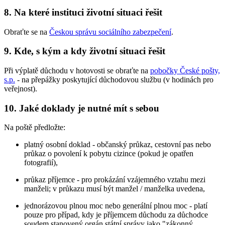
8. Na které instituci životní situaci řešit
Obraťte se na
Českou správu sociálního zabezpečení
.
9. Kde, s kým a kdy životní situaci řešit
Při výplatě důchodu v hotovosti se obraťte na
pobočky České pošty,
s.p.
- na přepážky poskytující důchodovou službu (v hodinách pro
veřejnost).
10. Jaké doklady je nutné mít s sebou
Na poště předložte:
platný osobní doklad - občanský průkaz, cestovní pas nebo
průkaz o povolení k pobytu cizince (pokud je opatřen
fotografií),
průkaz příjemce - pro prokázání vzájemného vztahu mezi
manželi; v průkazu musí být manžel / manželka uvedena,
jednorázovou plnou moc nebo generální plnou moc - platí
pouze pro případ, kdy je příjemcem důchodu za důchodce
soudem stanovený orgán státní správy jako "zákonný