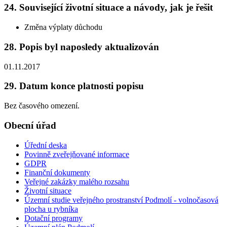
24. Související životní situace a návody, jak je řešit
Změna výplaty důchodu
28. Popis byl naposledy aktualizován
01.11.2017
29. Datum konce platnosti popisu
Bez časového omezení.
Obecní úřad
Úřední deska
Povinně zveřejňované informace
GDPR
Finanční dokumenty
Veřejné zakázky malého rozsahu
Životní situace
Územní studie veřejného prostranství Podmolí - volnočasová
plocha u rybníka
Dotační programy