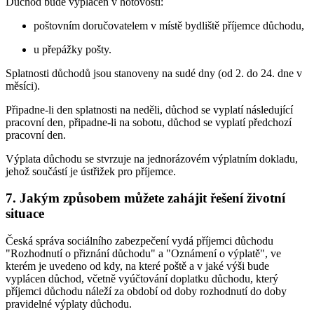
Důchod bude vyplacen v hotovosti:
poštovním doručovatelem v místě bydliště příjemce důchodu,
u přepážky pošty.
Splatnosti důchodů jsou stanoveny na sudé dny (od 2. do 24. dne v
měsíci).
Připadne-li den splatnosti na neděli, důchod se vyplatí následující
pracovní den, připadne-li na sobotu, důchod se vyplatí předchozí
pracovní den.
Výplata důchodu se stvrzuje na jednorázovém výplatním dokladu,
jehož součástí je ústřižek pro příjemce.
7. Jakým způsobem můžete zahájit řešení životní
situace
Česká správa sociálního zabezpečení vydá příjemci důchodu
"Rozhodnutí o přiznání důchodu" a "Oznámení o výplatě", ve
kterém je uvedeno od kdy, na které poště a v jaké výši bude
vyplácen důchod, včetně vyúčtování doplatku důchodu, který
příjemci důchodu náleží za období od doby rozhodnutí do doby
pravidelné výplaty důchodu.