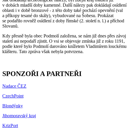
v dobách mladší doby kamenné. Další nálezy pak dokládají osídlení
oblasti i v době bronzové - z této doby také pochází opevnění (val
a příkopy tesané do skály), vybudované na Šobesu. Prokázat
se podařilo rovněž osídlení z doby římské (2. století n. l.) a příchod
Slovanů.
Kdy přesně byla obec Podmolí založena, se nám již dnes přes závoj
staletí asi nepodaří zjistit. O vsi se objevuje zmínka již z roku 1191,
podle které bylo Podmolí darováno knížetem Vladimírem louckému
klášteru. Tato zpráva však nebyla potvrzena.
SPONZOŘI A PARTNEŘI
Nadace ČEZ
CzechPoint
Blondýnky
Jihomoravský kraj
KrizPort