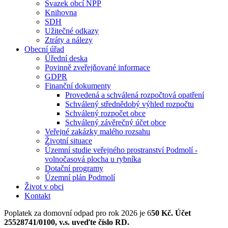
Svazek obcí NPP
Knihovna
SDH
Užitečné odkazy
Ztráty a nálezy
Obecní úřad
Úřední deska
Povinně zveřejňované informace
GDPR
Finanční dokumenty
Provedená a schválená rozpočtová opatření
Schválený střednědobý výhled rozpočtu
Schválený rozpočet obce
Schválený závěrečný účet obce
Veřejné zakázky malého rozsahu
Životní situace
Územní studie veřejného prostranství Podmolí -
volnočasová plocha u rybníka
Dotační programy
Územní plán Podmolí
Život v obci
Kontakt
Poplatek za domovní odpad pro rok 2026 je 6
50 Kč. Účet
25528741/0100, v.s. uveďte číslo RD.