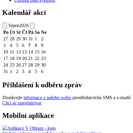
Územní plán Podmolí
Kalendář akcí
Srpen
2026
Po
Út
St
Čt
Pá
So
Ne
27
28
29
30
31
1
2
3
4
5
6
7
8
9
10
11
12
13
14
15
16
17
18
19
20
21
22
23
24
25
26
27
28
29
30
31
1
2
3
4
5
6
Přihlášení k odběru zpráv
Dostávejte
informace z našeho webu
prostřednictvím SMS a e-mailů
Chci se zaregistrovat
Mobilní aplikace