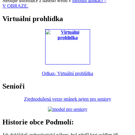
Sledujte informace z našeho webu v
mobilní aplikaci –
V OBRAZE.
Virtuální prohlídka
Odkaz- Virtuální prohlídka
Senioři
Zjednodušená verze stránek nejen pro seniory
Historie obce Podmolí:
Jak dokládají archeologické nálezy, byl zdejší kraj osídlen již