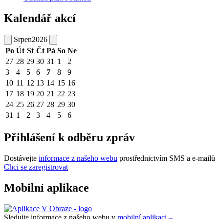
Kalendář akcí
Srpen
2026
Po
Út
St
Čt
Pá
So
Ne
27
28
29
30
31
1
2
3
4
5
6
7
8
9
10
11
12
13
14
15
16
17
18
19
20
21
22
23
24
25
26
27
28
29
30
31
1
2
3
4
5
6
Přihlášení k odběru zpráv
Dostávejte
informace z našeho webu
prostřednictvím SMS a e-mailů
Chci se zaregistrovat
Mobilní aplikace
Sledujte informace z našeho webu v
mobilní aplikaci –