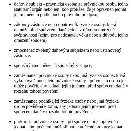
daňový subjekt - právnická osoba; za právnickou osobu jedná
statutární orgán nebo ten, kdo prokáže, že je oprávněn jednat
jejím jménem podle jiného právního předpisu,
zákonný zástupce nebo opatrovník fyzické osoby, která
nemůže před správcem daně jednat z důvodu omezené
svéprávnosti (zejm. pro nedostatek věku nebo z důvodu jejího
omezení soudem),
zmocněnec zvolený daňovým subjektem nebo ustanovený
zástupce,
společný zmocněnec či společný zástupce,
zaměstnanec právnické osoby nebo jiná fyzická osoba, která
vykonává činnost této právnické osoby - právnická osoba je
může pověřit, aby jednali jejím jménem před správcem daně v
rozsahu tohoto pověření,
zaměstnanec podnikající fyzické osoby nebo jiná fyzická
osoba pověřená k tomu, aby jednala jejím jménem před
správcem daně v rozsahu tohoto pověření,
prokurista právnické osoby - při správě daní je oprávněn
jednat jejím jménem, může-li podle udělené prokury jednat