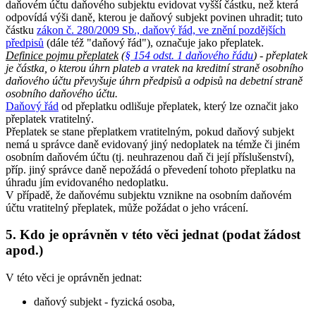
daňovém účtu daňového subjektu evidovat vyšší částku, než která
odpovídá výši daně, kterou je daňový subjekt povinen uhradit; tuto
částku
zákon č. 280/2009 Sb., daňový řád, ve znění pozdějších
předpisů
(dále též "daňový řád"), označuje jako přeplatek.
Definice pojmu přeplatek
(
§ 154 odst. 1 daňového řádu
) - přeplatek
je částka, o kterou úhrn plateb a vratek na kreditní straně osobního
daňového účtu převyšuje úhrn předpisů a odpisů na debetní straně
osobního daňového účtu.
Daňový řád
od přeplatku odlišuje přeplatek, který lze označit jako
přeplatek vratitelný.
Přeplatek se stane přeplatkem vratitelným, pokud daňový subjekt
nemá u správce daně evidovaný jiný nedoplatek na témže či jiném
osobním daňovém účtu (tj. neuhrazenou daň či její příslušenství),
příp. jiný správce daně nepožádá o převedení tohoto přeplatku na
úhradu jím evidovaného nedoplatku.
V případě, že daňovému subjektu vznikne na osobním daňovém
účtu vratitelný přeplatek, může požádat o jeho vrácení.
5. Kdo je oprávněn v této věci jednat (podat žádost
apod.)
V této věci je oprávněn jednat:
daňový subjekt - fyzická osoba,