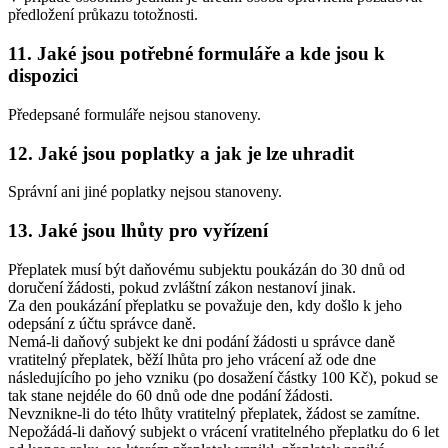
předložení průkazu totožnosti.
11. Jaké jsou potřebné formuláře a kde jsou k
dispozici
Předepsané formuláře nejsou stanoveny.
12. Jaké jsou poplatky a jak je lze uhradit
Správní ani jiné poplatky nejsou stanoveny.
13. Jaké jsou lhůty pro vyřízení
Přeplatek musí být daňovému subjektu poukázán do 30 dnů od
doručení žádosti, pokud zvláštní zákon nestanoví jinak.
Za den poukázání přeplatku se považuje den, kdy došlo k jeho
odepsání z účtu správce daně.
Nemá-li daňový subjekt ke dni podání žádosti u správce daně
vratitelný přeplatek, běží lhůta pro jeho vrácení až ode dne
následujícího po jeho vzniku (po dosažení částky 100 Kč), pokud se
tak stane nejdéle do 60 dnů ode dne podání žádosti.
Nevznikne-li do této lhůty vratitelný přeplatek, žádost se zamítne.
Nepožádá-li daňový subjekt o vrácení vratitelného přeplatku do 6 let