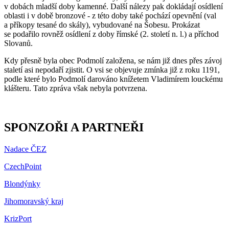
v dobách mladší doby kamenné. Další nálezy pak dokládají osídlení
oblasti i v době bronzové - z této doby také pochází opevnění (val
a příkopy tesané do skály), vybudované na Šobesu. Prokázat
se podařilo rovněž osídlení z doby římské (2. století n. l.) a příchod
Slovanů.
Kdy přesně byla obec Podmolí založena, se nám již dnes přes závoj
staletí asi nepodaří zjistit. O vsi se objevuje zmínka již z roku 1191,
podle které bylo Podmolí darováno knížetem Vladimírem louckému
klášteru. Tato zpráva však nebyla potvrzena.
SPONZOŘI A PARTNEŘI
Nadace ČEZ
CzechPoint
Blondýnky
Jihomoravský kraj
KrizPort