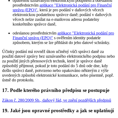
opatřenou uznávaným elektronickým podpisem a odeslanou
prostřednictvím
aplikace "Elektronická podání pro Finanční
správu (EPO)"
, která je pro podání v daňových věcech
elektronickou podatelnou správce daně; podání v daňových
věcech nelze zasílat na e-mailovou adresu podatelny
konkrétního správce daně,
odeslanou prostřednictvím
aplikace "Elektronická podání pro
Finanční správu (EPO)"
s ověřením identity podatele
způsobem, kterým se lze přihlásit do jeho datové schránky.
Účinky podání má rovněž úkon učiněný vůči správci daně za
použití datové zprávy bez uznávaného elektronického podpisu nebo
za použití jiných přenosových technik, které je správce daně
způsobilý přijmout, pokud je toto podání do 5 dnů ode dne, kdy
došlo správci daně, potvrzeno nebo opakováno některým z výše
uvedených způsobů elektronické komunikace, nebo písemně, popř.
ústně do protokolu.
17. Podle kterého právního předpisu se postupuje
Zákon č. 280/2009 Sb., daňový řád, ve znění pozdějších předpisů
19. Jaké jsou opravné prostředky a jak se uplatňují