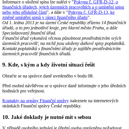
Informace o uložení spisu lze nalézt v "
Pokynu č. GFŘ-D-12, o
finančních úřadech, jejich územních pracovištích a o umístění spisu
nebo jeho příslušné části
", a dále v "
Pokynu č. GFŘ-D-13, ke
změně umístění spisů v rámci finančního úřadu
".
Od 1. ledna 2013 je na území České republiky zřízeno 14 finančních
úřadů, a to pro jednotlivé kraje, pro hlavní město Prahu, a dále
Specializovaný finanční úřad.
Finanční úřad vykonává věcnou působnost prostřednictvím svých
územních pracovišť, na nichž jsou uloženy daňové spisy poplatníků.
Kontakt poplatníků s finančními úřady je zajištěn prostřednictvím
územních pracovišť finančních úřadů.
9. Kde, s kým a kdy životní situaci řešit
Obraťte se na správce daně uvedeného v bodu 08.
Před osobní návštěvou se u správce daně informujte o jeho úředních
hodinách pro veřejnost.
Kontakty na orgány Finanční správy
naleznete na internetových
stránkách Finanční správy České republiky.
10. Jaké doklady je nutné mít s sebou
V případě osobního jednání je úřední osoba oprávněna požadovat