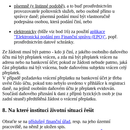
písemně (v listinné podobě)
, a to buď prostřednictvím
provozovatele poštovních služeb, nebo osobně přímo u
správce daně; písemná podání musí být vlastnoručně
podepsána osobou, která podání činí, nebo
elektronicky
(blíže viz bod 16) za použití
aplikace
"Elektronická podání pro Finanční správu (EPO)"
, popř.
prostřednictvím datové schránky.
Ze žádosti musí být patrno - kdo ji činí, z jakého osobního daňového
účtu má být přeplatek vrácen, a zda má být přeplatek vrácen na
adresu nebo na bankovní účet; pokud ze žádosti nebude patrno, jaká
část přeplatku má být vrácena, bude daňovému subjektu vrácen celý
přeplatek.
V případě požadavku vrácení přeplatku na bankovní účet je třeba
uvést číslo účtu, pokud toto nebylo uvedeno v přihlášce k registraci
daně, na jejímž osobním daňovém účtu je přeplatek evidován.
Součástí daňového přiznání k dani z příjmů fyzických osob je (na
zadní straně) předtištěná žádost o vrácení přeplatku.
8. Na které instituci životní situaci řešit
Obraťte se na
příslušný finanční úřad
, resp. na jeho územní
pracoviště, na němž je uložen spis.