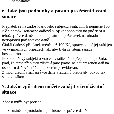
samostatně.
6. Jaké jsou podmínky a postup pro řešení životní
situace
Přeplatek se na žádost daňového subjektu vrátí, činí-li nejméně 100
Kč a nemá-li současně daňový subjekt nedoplatek na jiné dani u
téhož správce daně, nebo neuplatnil-li požadavek na úhradu
nedoplatku jiný správce daně.
Činí-li daňový přeplatek méně než 100 Kč, správce daně jej vrátí jen
ve výjimečných případech tak, aby byla zajištěna zásada
hospodárnosti.
Pokud daňový subjekt o vrácení vratitelného přeplatku nepožádá,
platí, že tento přeplatek zůstává jako platba na neuhrazenou daň na
osobním daňovém účtu, na kterém je evidován.
Z moci úřední vrací správce daně vratitelný přeplatek, pokud tak
stanoví zákon.
7. Jakým způsobem můžete zahájit řešení životní
situace
Žádost může být podána:
ústně do protokolu
u příslušného správce daně,