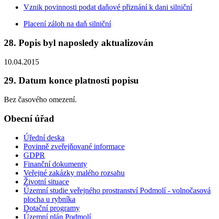
Vznik povinnosti podat daňové přiznání k dani silniční
Placení záloh na daň silniční
28. Popis byl naposledy aktualizován
10.04.2015
29. Datum konce platnosti popisu
Bez časového omezení.
Obecní úřad
Úřední deska
Povinně zveřejňované informace
GDPR
Finanční dokumenty
Veřejné zakázky malého rozsahu
Životní situace
Územní studie veřejného prostranství Podmolí - volnočasová
plocha u rybníka
Dotační programy
Územní plán Podmolí