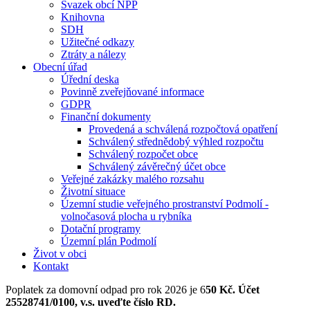
Svazek obcí NPP
Knihovna
SDH
Užitečné odkazy
Ztráty a nálezy
Obecní úřad
Úřední deska
Povinně zveřejňované informace
GDPR
Finanční dokumenty
Provedená a schválená rozpočtová opatření
Schválený střednědobý výhled rozpočtu
Schválený rozpočet obce
Schválený závěrečný účet obce
Veřejné zakázky malého rozsahu
Životní situace
Územní studie veřejného prostranství Podmolí -
volnočasová plocha u rybníka
Dotační programy
Územní plán Podmolí
Život v obci
Kontakt
Poplatek za domovní odpad pro rok 2026 je 6
50 Kč. Účet
25528741/0100, v.s. uveďte číslo RD.