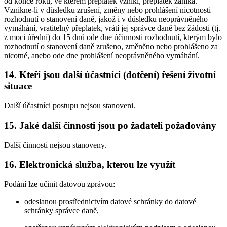
od konce roku, ve kterém přeplatek vznikl, přeplatek zaniká.
Vznikne-li v důsledku zrušení, změny nebo prohlášení nicotnosti
rozhodnutí o stanovení daně, jakož i v důsledku neoprávněného
vymáhání, vratitelný přeplatek, vrátí jej správce daně bez žádosti (tj.
z moci úřední) do 15 dnů ode dne účinnosti rozhodnutí, kterým bylo
rozhodnutí o stanovení daně zrušeno, změněno nebo prohlášeno za
nicotné, anebo ode dne prohlášení neoprávněného vymáhání.
14. Kteří jsou další účastníci (dotčení) řešení životní
situace
Další účastníci postupu nejsou stanoveni.
15. Jaké další činnosti jsou po žadateli požadovány
Další činnosti nejsou stanoveny.
16. Elektronická služba, kterou lze využít
Podání lze učinit datovou zprávou:
odeslanou prostřednictvím datové schránky do datové
schránky správce daně,