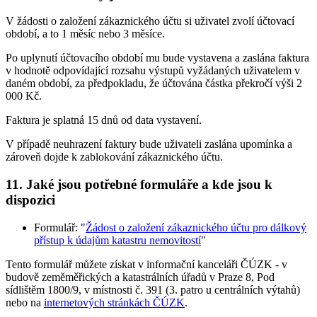
V žádosti o založení zákaznického účtu si uživatel zvolí účtovací
období, a to 1 měsíc nebo 3 měsíce.
Po uplynutí účtovacího období mu bude vystavena a zaslána faktura
v hodnotě odpovídající rozsahu výstupů vyžádaných uživatelem v
daném období, za předpokladu, že účtována částka překročí výši 2
000 Kč.
Faktura je splatná 15 dnů od data vystavení.
V případě neuhrazení faktury bude uživateli zaslána upomínka a
zároveň dojde k zablokování zákaznického účtu.
11. Jaké jsou potřebné formuláře a kde jsou k
dispozici
Formulář: "
Žádost o založení zákaznického účtu pro dálkový
přístup k údajům katastru nemovitostí
"
Tento formulář můžete získat v informační kanceláři ČÚZK - v
budově zeměměřických a katastrálních úřadů v Praze 8, Pod
sídlištěm 1800/9, v místnosti č. 391 (3. patro u centrálních výtahů)
nebo na
internetových stránkách ČÚZK
.