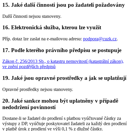
15. Jaké další činnosti jsou po žadateli požadovány
Další činnosti nejsou stanoveny.
16. Elektronická služba, kterou lze využít
Příp. dotaz lze zaslat na e-mailovou adresu:
podpora@cuzk.cz
.
17. Podle kterého právního předpisu se postupuje
Zákon č. 256/2013 Sb., o katastru nemovitostí (katastrální zákon),
ve znění pozdějších předpisů
19. Jaké jsou opravné prostředky a jak se uplatňují
Opravné prostředky nejsou stanoveny.
20. Jaké sankce mohou být uplatněny v případě
nedodržení povinností
Dostane-li se žadatel do prodlení s platbou vyúčtované částky za
výstupy z DP, vyúčtuje poskytovatel žadateli za každý den prodlení
v platbě úrok z prodlení ve výši 0,1 % z dlužné částky.