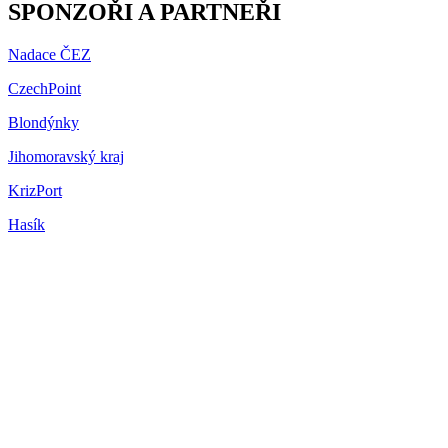
SPONZOŘI A PARTNEŘI
Nadace ČEZ
CzechPoint
Blondýnky
Jihomoravský kraj
KrizPort
Hasík