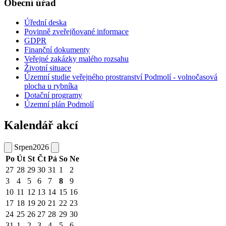
Obecní úřad
Úřední deska
Povinně zveřejňované informace
GDPR
Finanční dokumenty
Veřejné zakázky malého rozsahu
Životní situace
Územní studie veřejného prostranství Podmolí - volnočasová
plocha u rybníka
Dotační programy
Územní plán Podmolí
Kalendář akcí
Srpen
2026
Po
Út
St
Čt
Pá
So
Ne
27
28
29
30
31
1
2
3
4
5
6
7
8
9
10
11
12
13
14
15
16
17
18
19
20
21
22
23
24
25
26
27
28
29
30
31
1
2
3
4
5
6