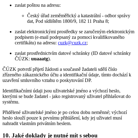
zaslat poštou na adresu:
Český úřad zeměměřický a katastrální - odbor správy
dat, Pod sídlištěm 1800/9, 182 11 Praha 8;
zaslat elektronickými prostředky se zaručeným elektronickým
podpisem (e-mail podepsaný za pomoci kvalifikovaného
certifikátu) na adresu:
cuzk@cuzk.cz
;
zaslat prostřednictvím datové schránky (ID datové schránky
ČÚZK:
uuaaatg
).
ČÚZK potvrdí přijetí žádosti a současně žadateli sdělí číslo
zřízeného zákaznického účtu a identifikační údaje, tímto dochází k
uzavření smluvního vztahu o poskytování DP.
Identifikačními údaji jsou uživatelské jméno a výchozí heslo,
kterými se bude žadatel - jako registrovaný uživatel přihlašovat do
systému.
Přidělené uživatelské jméno je po celou dobu neměnné; výchozí
heslo slouží pouze k prvnímu přihlášení, kdy jej uživatel musí
nahradit vlastním privátním heslem.
10. Jaké doklady je nutné mít s sebou