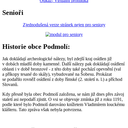
Odkaz- Virtuální prohlídka
Senioři
Zjednodušená verze stránek nejen pro seniory
Historie obce Podmolí:
Jak dokládají archeologické nálezy, byl zdejší kraj osídlen již
v dobách mladší doby kamenné. Další nálezy pak dokládají osídlení
oblasti i v době bronzové - z této doby také pochází opevnění (val
a příkopy tesané do skály), vybudované na Šobesu. Prokázat
se podařilo rovněž osídlení z doby římské (2. století n. l.) a příchod
Slovanů.
Kdy přesně byla obec Podmolí založena, se nám již dnes přes závoj
staletí asi nepodaří zjistit. O vsi se objevuje zmínka již z roku 1191,
podle které bylo Podmolí darováno knížetem Vladimírem louckému
klášteru. Tato zpráva však nebyla potvrzena.