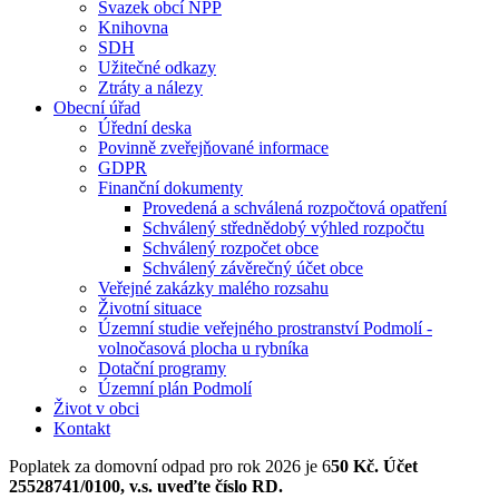
Svazek obcí NPP
Knihovna
SDH
Užitečné odkazy
Ztráty a nálezy
Obecní úřad
Úřední deska
Povinně zveřejňované informace
GDPR
Finanční dokumenty
Provedená a schválená rozpočtová opatření
Schválený střednědobý výhled rozpočtu
Schválený rozpočet obce
Schválený závěrečný účet obce
Veřejné zakázky malého rozsahu
Životní situace
Územní studie veřejného prostranství Podmolí -
volnočasová plocha u rybníka
Dotační programy
Územní plán Podmolí
Život v obci
Kontakt
Poplatek za domovní odpad pro rok 2026 je 6
50 Kč. Účet
25528741/0100, v.s. uveďte číslo RD.