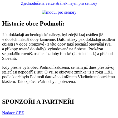
Zjednodušená verze stránek nejen pro seniory
Historie obce Podmolí:
Jak dokládají archeologické nálezy, byl zdejší kraj osídlen již
v dobách mladší doby kamenné. Další nálezy pak dokládají osídlení
oblasti i v době bronzové - z této doby také pochází opevnění (val
a příkopy tesané do skály), vybudované na Šobesu. Prokázat
se podařilo rovněž osídlení z doby římské (2. století n. l.) a příchod
Slovanů.
Kdy přesně byla obec Podmolí založena, se nám již dnes přes závoj
staletí asi nepodaří zjistit. O vsi se objevuje zmínka již z roku 1191,
podle které bylo Podmolí darováno knížetem Vladimírem louckému
klášteru. Tato zpráva však nebyla potvrzena.
SPONZOŘI A PARTNEŘI
Nadace ČEZ