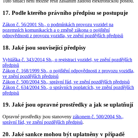
Tuto situaci není možné řešit zasláním žádosti elektronickou poštou.
17. Podle kterého právního předpisu se postupuje
Zákon č. 56/2001 Sb., o podmínkách provozu vozidel na
pozemních komunikacích a o změně zákona o pojištění
odpovědnosti z provozu vozidla, ve znění pozdějších předpisů
18. Jaké jsou související předpisy
Vyhláška č. 343/2014 Sb., o registraci vozidel, ve znění pozdějších
předpisů
Zákon č. 168/1999 Sb., o pojištění odpovědnosti z provozu vozidla,
ve znění pozdějších předpisů
Zákon č. 500/2004 Sb., správní řád, ve znění pozdějších předpisů
Zákon č. 634/2004 Sb., o správních poplatcích, ve znění pozdějších
předpisů
19. Jaké jsou opravné prostředky a jak se uplatňují
Opravné prostředky jsou stanoveny
zákonem č. 500/2004 Sb.,
správní řád, ve znění pozdějších předpisů
.
20. Jaké sankce mohou být uplatněny v případě