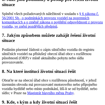
situace
Splnění všech požadovaných náležitostí v souladu s
§ 6 zákona č.
56/2001 Sb., o podmínkách provozu vozidel na pozemních
komunikacích a o změně zákona o pojištění odpovědnosti z provozu
vozidla, ve znění pozdějších předpisů
.
7. Jakým způsobem můžete zahájit řešení životní
situace
Podáním písemné žádosti o zápis silničního vozidla do registru
silničních vozidel na příslušný obecní úřad obce s rozšířenou
působností (ORP) v místě aktuálního pobytu nebo sídla
provozovatele.
8. Na které instituci životní situaci řešit
Obraťte se na obecní úřad obce s rozšířenou působností, v jehož
územním obvodu má provozovatel motorového nebo přípojného
vozidla bydliště nebo místo podnikání, liší-li se od bydliště, nebo
sídlo; v Praze na
Magistrát hlavního města Prahy
.
9. Kde, s kým a kdy životní situaci řešit