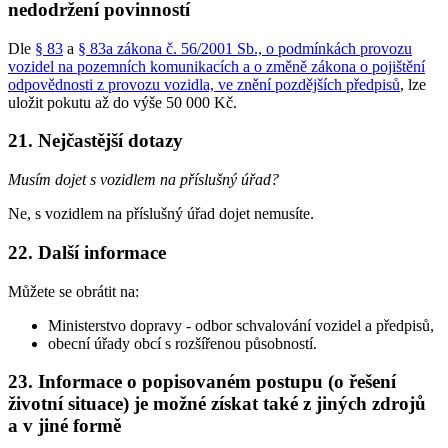
nedodržení povinností
Dle
§ 83
a
§ 83a zákona č. 56/2001 Sb., o podmínkách provozu
vozidel na pozemních komunikacích a o změně zákona o pojištění
odpovědnosti z provozu vozidla, ve znění pozdějších předpisů
, lze
uložit pokutu až do výše 50 000 Kč.
21. Nejčastější dotazy
Musím dojet s vozidlem na příslušný úřad?
Ne, s vozidlem na příslušný úřad dojet nemusíte.
22. Další informace
Můžete se obrátit na:
Ministerstvo dopravy - odbor schvalování vozidel a předpisů,
obecní úřady obcí s rozšířenou působností.
23. Informace o popisovaném postupu (o řešení
životní situace) je možné získat také z jiných zdrojů
a v jiné formě