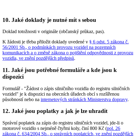
10. Jaké doklady je nutné mít s sebou
Doklad totožnosti v originále (občanský průkaz, pas).
K žádosti je třeba přiložit doklady uvedené v
§ 6 odst. 5 zákona č.
56/2001 Sb., o podmínkách provozu vozidel na pozemních
komunikacích a o změně zákona o pojištění odpovědnosti z provozu
vozidla, ve znění pozdějších předpisů
.
11. Jaké jsou potřebné formuláře a kde jsou k
dispozici
Formulář - "Žádost o zápis silničního vozidla do registru silničních
vozidel" je k dispozici na obecních úřadech obcí s rozšířenou
působností nebo na
internetových stránkách Ministerstva dopravy
.
12. Jaké jsou poplatky a jak je lze uhradit
Správní poplatek za zápis do registru silničních vozidel, jde-li o
motorové vozidlo s nejméně čtyřmi koly, činí
800 Kč
(
pol. 26
zákona č. 634/2004 Sb., o správních poplatcích, ve znění pozdějších