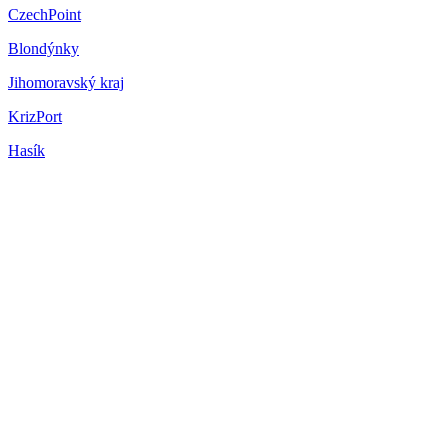
CzechPoint
Blondýnky
Jihomoravský kraj
KrizPort
Hasík