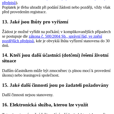
předpisů
).
Poplatek je třeba uhradit při podání žádosti nebo později, vždy však
před provedením registrace.
13. Jaké jsou lhůty pro vyřízení
Žádost je možné vyřídit na počkání; v komplikovanějších případech
se postupuje dle
zákona č. 500/2004 Sb., správní řád, ve znění
pozdějších předpisů
, kde je obvyklá lhůta vyřízení stanovena do 30
dnů.
14. Kteří jsou další účastníci (dotčení) řešení životní
situace
Dalším účastníkem může být zmocněnec (s plnou mocí k provedení
úkonu) nebo leasingová společnost.
15. Jaké další činnosti jsou po žadateli požadovány
Další činnosti nejsou stanoveny.
16. Elektronická služba, kterou lze využít