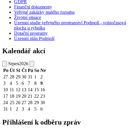
GDPR
Finanční dokumenty
Veřejné zakázky malého rozsahu
Životní situace
Územní studie veřejného prostranství Podmolí - volnočasová
plocha u rybníka
Dotační programy
Územní plán Podmolí
Kalendář akcí
Srpen
2026
Po
Út
St
Čt
Pá
So
Ne
27
28
29
30
31
1
2
3
4
5
6
7
8
9
10
11
12
13
14
15
16
17
18
19
20
21
22
23
24
25
26
27
28
29
30
31
1
2
3
4
5
6
Přihlášení k odběru zpráv