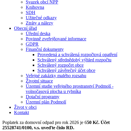
Svazek obcí NPP
Knihovna
SDH
Užitečné odkazy
Ztráty a nálezy
Obecní úřad
Úřední deska
Povinně zveřejňované informace
GDPR
Finanční dokumenty
Provedená a schválená rozpočtová opatření
Schválený střednědobý výhled rozpočtu
Schválený rozpočet obce
Schválený závěrečný účet obce
Veřejné zakázky malého rozsahu
Životní situace
Územní studie veřejného prostranství Podmolí -
volnočasová plocha u rybníka
Dotační programy
Územní plán Podmolí
Život v obci
Kontakt
Poplatek za domovní odpad pro rok 2026 je 6
50 Kč. Účet
25528741/0100, v.s. uveďte číslo RD.