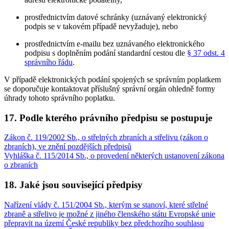
prostřednictvím datové schránky (uznávaný elektronický
podpis se v takovém případě nevyžaduje), nebo
prostřednictvím e-mailu bez uznávaného elektronického
podpisu s doplněním podání standardní cestou dle
§ 37 odst. 4
správního řádu
.
V případě elektronických podání spojených se správním poplatkem
se doporučuje kontaktovat příslušný správní orgán ohledně formy
úhrady tohoto správního poplatku.
17. Podle kterého právního předpisu se postupuje
Zákon č. 119/2002 Sb., o střelných zbraních a střelivu (zákon o
zbraních), ve znění pozdějších předpisů
Vyhláška č. 115/2014 Sb., o provedení některých ustanovení zákona
o zbraních
18. Jaké jsou související předpisy
Nařízení vlády č. 151/2004 Sb., kterým se stanoví, které střelné
zbraně a střelivo je možné z jiného členského státu Evropské unie
přepravit na území České republiky bez předchozího souhlasu