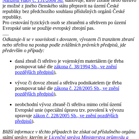
Nařízení vlády č. 151/2004 Sb.
stanovuje, které zbraně nebo střelivo
je možné z jiného členského státu přepravit na území České
republiky bez předchozího souhlasu příslušných orgánů České
republiky.
Pro cestování fyzických osob se zbraněmi a střelivem po území
Evropské unie se použije evropský zbrojní pas.
.....
Odkazuje-li se v souvislosti s dovozem, vývozem či tranzitem zbraní
nebo střeliva na postup podle zvláštních právních předpisů, jde
především o případy:
daná zbraň či střelivo je vojenským materiálem (je třeba
postupovat také dle
zákona č. 38/1994 Sb., ve znění
pozdějších předpisů
),
vývoz či dovoz zbraní a střeliva podnikatelem (je třeba
postupovat také dle
zákona č. 228/2005 Sb., ve znění
pozdějších předpisů
),
neobchodní vývoz zbraně či střeliva mimo celní území
Evropské unie (speciální úpravu tzv. povolení k vývozu
upravuje
zákon č. 228/2005 Sb., ve znění pozdějších
předpisů
).
Bližší informace v těchto případech lze získat od příslušného orgánu
státní správy, kterým je
Licenční správa Ministerstva průmyslu a