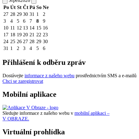
Srpen
2026
Po
Út
St
Čt
Pá
So
Ne
27
28
29
30
31
1
2
3
4
5
6
7
8
9
10
11
12
13
14
15
16
17
18
19
20
21
22
23
24
25
26
27
28
29
30
31
1
2
3
4
5
6
Přihlášení k odběru zpráv
Dostávejte
informace z našeho webu
prostřednictvím SMS a e-mailů
Chci se zaregistrovat
Mobilní aplikace
Sledujte informace z našeho webu v
mobilní aplikaci –
V OBRAZE.
Virtuální prohlídka