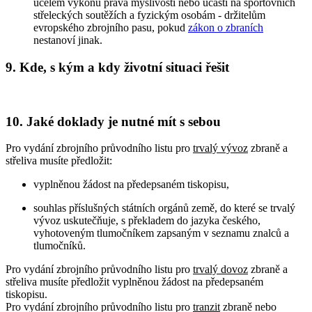
účelem výkonu práva myslivosti nebo účasti na sportovních
střeleckých soutěžích a fyzickým osobám - držitelům
evropského zbrojního pasu, pokud
zákon o zbraních
nestanoví jinak.
9. Kde, s kým a kdy životní situaci řešit
10. Jaké doklady je nutné mít s sebou
Pro vydání zbrojního průvodního listu pro
trvalý vývoz
zbraně a
střeliva musíte předložit:
vyplněnou žádost na předepsaném tiskopisu,
souhlas příslušných státních orgánů země, do které se trvalý
vývoz uskutečňuje, s překladem do jazyka českého,
vyhotoveným tlumočníkem zapsaným v seznamu znalců a
tlumočníků.
Pro vydání zbrojního průvodního listu pro
trvalý dovoz
zbraně a
střeliva musíte předložit vyplněnou žádost na předepsaném
tiskopisu.
Pro vydání zbrojního průvodního listu pro
tranzit
zbraně nebo