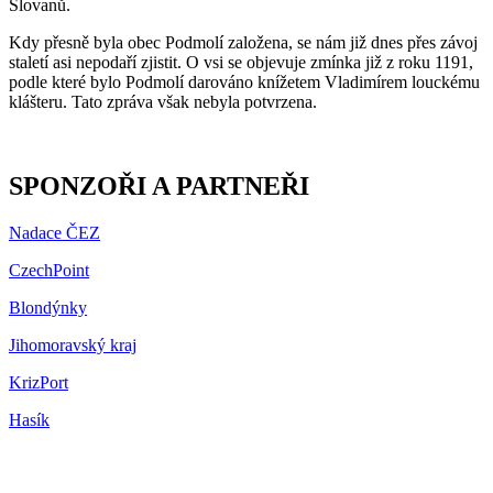
Slovanů.
Kdy přesně byla obec Podmolí založena, se nám již dnes přes závoj
staletí asi nepodaří zjistit. O vsi se objevuje zmínka již z roku 1191,
podle které bylo Podmolí darováno knížetem Vladimírem louckému
klášteru. Tato zpráva však nebyla potvrzena.
SPONZOŘI A PARTNEŘI
Nadace ČEZ
CzechPoint
Blondýnky
Jihomoravský kraj
KrizPort
Hasík