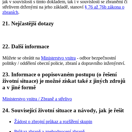
jak v souvislosti s tímto dokladem, tak i v souvislosti se zbraněmi či
střelivem drženými na jeho základě, stanoví
§ 76 až 76b zákona o
zbraních
.
21. Nejčastější dotazy
22. Další informace
Můžete se obrátit na
Ministerstvo vnitra
- odbor bezpečnostní
politiky / oddělení obecní policie, zbraní a dopravního inženýrství.
23. Informace o popisovaném postupu (o řešení
životní situace) je možné získat také z jiných zdrojů
a v jiné formě
Ministerstvo vnitra / Zbraně a střelivo
24. Související životní situace a návody, jak je řešit
Žádost o zbrojní průkaz a rozšíření skupin
Průkaz zbraně a znehodnocení zbraně