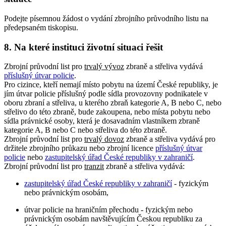
Podejte písemnou žádost o vydání zbrojního průvodního listu na
předepsaném tiskopisu.
8. Na které instituci životní situaci řešit
Zbrojní průvodní list pro
trvalý vývoz
zbraně a střeliva vydává
příslušný útvar policie
.
Pro cizince, kteří nemají místo pobytu na území České republiky, je
jím útvar policie příslušný podle sídla provozovny podnikatele v
oboru zbraní a střeliva, u kterého zbraň kategorie A, B nebo C, nebo
střelivo do této zbraně, bude zakoupena, nebo místa pobytu nebo
sídla právnické osoby, která je dosavadním vlastníkem zbraně
kategorie A, B nebo C nebo střeliva do této zbraně.
Zbrojní průvodní list pro
trvalý dovoz
zbraně a střeliva vydává pro
držitele zbrojního průkazu nebo zbrojní licence
příslušný útvar
policie
nebo
zastupitelský úřad České republiky v zahraničí
.
Zbrojní průvodní list pro
tranzit
zbraně a střeliva vydává:
zastupitelský úřad České republiky v zahraničí
- fyzickým
nebo právnickým osobám,
útvar policie na hraničním přechodu - fyzickým nebo
právnickým osobám navštěvujícím Českou republiku za