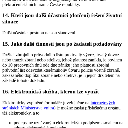
překročení státních hranic České republiky.
14. Kteří jsou další účastníci (dotčení) řešení životní
situace
Další účastníci postupu nejsou stanoveni.
15. Jaké další činnosti jsou po žadateli požadovány
Držitel zbrojního průvodního listu pro trvalý vývoz, trvalý dovoz
nebo tranzit zbraní nebo střeliva, jehož platnost zanikla, je povinen
do 10 pracovních dnů ode dne zániku jeho platnosti zbrojní
průvodní list odevzdat kterémukoliv útvaru policie včetně zbraně,
zakázaného doplňku zbraně nebo střeliva, je-li jejich držitelem na
základě tohoto dokladu.
16. Elektronická služba, kterou lze využít
Elektronicky vyplněné formuláře (uveřejněné na
internetových
stránkách Ministerstva vnitra
) je možné zaslat příslušnému orgánu
též elektronicky, a to:
podepsané uznávaným elektronickým podpisem e-mailem na
adresu elektronické podatelny,