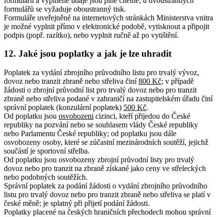
formulářů a vyplněné údaje jsou plně čitelné; u dvoustranných
formulářů se vyžaduje oboustranný tisk.
Formuláře uveřejněné na internetových stránkách Ministerstva vnitra
je možné vyplnit přímo v elektronické podobě, vytisknout a připojit
podpis (popř. razítko), nebo vyplnit ručně až po vytištění.
12. Jaké jsou poplatky a jak je lze uhradit
Poplatek za vydání zbrojního průvodního listu pro trvalý vývoz,
dovoz nebo tranzit zbraně nebo střeliva činí
800 Kč
; v případě
žádosti o zbrojní průvodní list pro trvalý dovoz nebo pro tranzit
zbraně nebo střeliva podané v zahraničí na zastupitelském úřadu činí
správní poplatek (konzulární poplatek)
500 Kč
.
Od poplatku jsou
osvobozeni
cizinci, kteří přijedou do České
republiky na pozvání nebo se souhlasem vlády České republiky
nebo Parlamentu České republiky; od poplatku jsou dále
osvobozeny osoby, které se zúčastní mezinárodních soutěží, jejichž
součástí je sportovní střelba.
Od poplatku jsou osvobozeny zbrojní průvodní listy pro trvalý
dovoz nebo pro tranzit na zbraně získané jako ceny ve střeleckých
nebo podobných soutěžích.
Správní poplatek za podání žádosti o vydání zbrojního průvodního
listu pro trvalý dovoz nebo pro tranzit zbraně nebo střeliva se platí v
české měně; je splatný při přijetí podání žádosti.
Poplatky placené na českých hraničních přechodech mohou správní