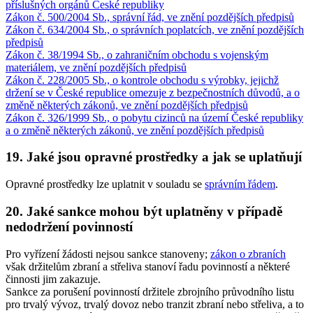
příslušných orgánů České republiky
Zákon č. 500/2004 Sb., správní řád, ve znění pozdějších předpisů
Zákon č. 634/2004 Sb., o správních poplatcích, ve znění pozdějších
předpisů
Zákon č. 38/1994 Sb., o zahraničním obchodu s vojenským
materiálem, ve znění pozdějších předpisů
Zákon č. 228/2005 Sb., o kontrole obchodu s výrobky, jejichž
držení se v České republice omezuje z bezpečnostních důvodů, a o
změně některých zákonů, ve znění pozdějších předpisů
Zákon č. 326/1999 Sb., o pobytu cizinců na území České republiky
a o změně některých zákonů, ve znění pozdějších předpisů
19. Jaké jsou opravné prostředky a jak se uplatňují
Opravné prostředky lze uplatnit v souladu se
správním řádem
.
20. Jaké sankce mohou být uplatněny v případě
nedodržení povinností
Pro vyřízení žádosti nejsou sankce stanoveny;
zákon o zbraních
však držitelům zbraní a střeliva stanoví řadu povinností a některé
činnosti jim zakazuje.
Sankce za porušení povinností držitele zbrojního průvodního listu
pro trvalý vývoz, trvalý dovoz nebo tranzit zbraní nebo střeliva, a to