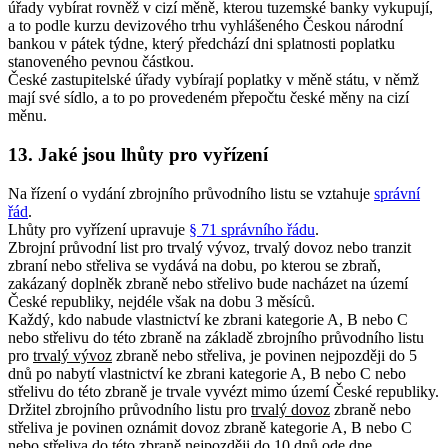
úřady vybírat rovněž v cizí měně, kterou tuzemské banky vykupují,
a to podle kurzu devizového trhu vyhlášeného Českou národní
bankou v pátek týdne, který předchází dni splatnosti poplatku
stanoveného pevnou částkou.
České zastupitelské úřady vybírají poplatky v měně státu, v němž
mají své sídlo, a to po provedeném přepočtu české měny na cizí
měnu.
13. Jaké jsou lhůty pro vyřízení
Na řízení o vydání zbrojního průvodního listu se vztahuje
správní
řád
.
Lhůty pro vyřízení upravuje
§ 71 správního řádu
.
Zbrojní průvodní list pro trvalý vývoz, trvalý dovoz nebo tranzit
zbraní nebo střeliva se vydává na dobu, po kterou se zbraň,
zakázaný doplněk zbraně nebo střelivo bude nacházet na území
České republiky, nejdéle však na dobu 3 měsíců.
Každý, kdo nabude vlastnictví ke zbrani kategorie A, B nebo C
nebo střelivu do této zbraně na základě zbrojního průvodního listu
pro
trvalý vývoz
zbraně nebo střeliva, je povinen nejpozději do 5
dnů po nabytí vlastnictví ke zbrani kategorie A, B nebo C nebo
střelivu do této zbraně je trvale vyvézt mimo území České republiky.
Držitel zbrojního průvodního listu pro
trvalý dovoz
zbraně nebo
střeliva je povinen oznámit dovoz zbraně kategorie A, B nebo C
nebo střeliva do této zbraně nejpozději do 10 dnů ode dne