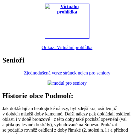
Odkaz- Virtuální prohlídka
Senioři
Zjednodušená verze stránek nejen pro seniory
Historie obce Podmolí:
Jak dokládají archeologické nálezy, byl zdejší kraj osídlen již
v dobách mladší doby kamenné. Další nálezy pak dokládají osídlení
oblasti i v době bronzové - z této doby také pochází opevnění (val
a příkopy tesané do skály), vybudované na Šobesu. Prokázat
se podařilo rovněž osídlení z doby římské (2. století n. l.) a příchod