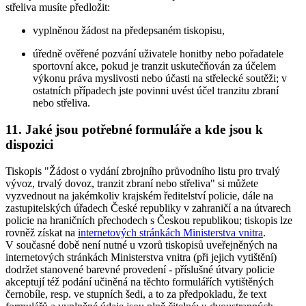
střeliva musíte předložit:
vyplněnou žádost na předepsaném tiskopisu,
úředně ověřené pozvání uživatele honitby nebo pořadatele
sportovní akce, pokud je tranzit uskutečňován za účelem
výkonu práva myslivosti nebo účasti na střelecké soutěži; v
ostatních případech jste povinni uvést účel tranzitu zbraní
nebo střeliva.
11. Jaké jsou potřebné formuláře a kde jsou k
dispozici
Tiskopis "Žádost o vydání zbrojního průvodního listu pro trvalý
vývoz, trvalý dovoz, tranzit zbraní nebo střeliva" si můžete
vyzvednout na jakémkoliv krajském ředitelství policie, dále na
zastupitelských úřadech České republiky v zahraničí a na útvarech
policie na hraničních přechodech s Českou republikou; tiskopis lze
rovněž získat na
internetových stránkách Ministerstva vnitra
.
V současné době není nutné u vzorů tiskopisů uveřejněných na
internetových stránkách Ministerstva vnitra (při jejich vytištění)
dodržet stanovené barevné provedení - příslušné útvary policie
akceptují též podání učiněná na těchto formulářích vytištěných
černobíle, resp. ve stupních šedi, a to za předpokladu, že text