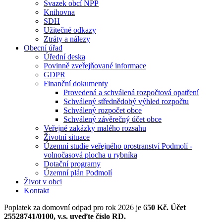
Svazek obcí NPP
Knihovna
SDH
Užitečné odkazy
Ztráty a nálezy
Obecní úřad
Úřední deska
Povinně zveřejňované informace
GDPR
Finanční dokumenty
Provedená a schválená rozpočtová opatření
Schválený střednědobý výhled rozpočtu
Schválený rozpočet obce
Schválený závěrečný účet obce
Veřejné zakázky malého rozsahu
Životní situace
Územní studie veřejného prostranství Podmolí -
volnočasová plocha u rybníka
Dotační programy
Územní plán Podmolí
Život v obci
Kontakt
Poplatek za domovní odpad pro rok 2026 je 6
50 Kč. Účet
25528741/0100, v.s. uveďte číslo RD.