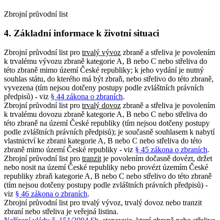
Zbrojní průvodní list
4. Základní informace k životní situaci
Zbrojní průvodní list pro
trvalý vývoz
zbraně a střeliva je povolením
k trvalému vývozu zbraně kategorie A, B nebo C nebo střeliva do
této zbraně mimo území České republiky; k jeho vydání je nutný
souhlas státu, do kterého má být zbraň, nebo střelivo do této zbraně,
vyvezena (tím nejsou dotčeny postupy podle zvláštních právních
předpisů) - viz
§ 44 zákona o zbraních
.
Zbrojní průvodní list pro
trvalý dovoz
zbraně a střeliva je povolením
k trvalému dovozu zbraně kategorie A, B nebo C nebo střeliva do
této zbraně na území České republiky (tím nejsou dotčeny postupy
podle zvláštních právních předpisů); je současně souhlasem k nabytí
vlastnictví ke zbrani kategorie A, B nebo C nebo střeliva do této
zbraně mimo území České republiky - viz
§ 45 zákona o zbraních
.
Zbrojní průvodní list pro
tranzit
je povolením dočasně dovézt, držet
nebo nosit na území České republiky nebo provézt územím České
republiky zbraň kategorie A, B nebo C nebo střelivo do této zbraně
(tím nejsou dotčeny postupy podle zvláštních právních předpisů) -
viz
§ 46 zákona o zbraních
.
Zbrojní průvodní list pro trvalý vývoz, trvalý dovoz nebo tranzit
zbraní nebo střeliva je veřejná listina.