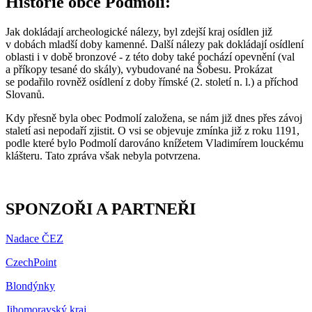
Historie obce Podmolí:
Jak dokládají archeologické nálezy, byl zdejší kraj osídlen již
v dobách mladší doby kamenné. Další nálezy pak dokládají osídlení
oblasti i v době bronzové - z této doby také pochází opevnění (val
a příkopy tesané do skály), vybudované na Šobesu. Prokázat
se podařilo rovněž osídlení z doby římské (2. století n. l.) a příchod
Slovanů.
Kdy přesně byla obec Podmolí založena, se nám již dnes přes závoj
staletí asi nepodaří zjistit. O vsi se objevuje zmínka již z roku 1191,
podle které bylo Podmolí darováno knížetem Vladimírem louckému
klášteru. Tato zpráva však nebyla potvrzena.
SPONZOŘI A PARTNEŘI
Nadace ČEZ
CzechPoint
Blondýnky
Jihomoravský kraj