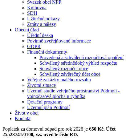
Svazek obcí NPP
Knihovna
SDH
Užitečné odkazy
Ztráty a nálezy
Obecní úřad
Úřední deska
Povinně zveřejňované informace
GDPR
Finanční dokumenty
Provedená a schválená rozpočtová opatření
Schválený střednědobý výhled rozpočtu
Schválený rozpočet obce
Schválený závěrečný účet obce
Veřejné zakázky malého rozsahu
Životní situace
Územní studie veřejného prostranství Podmolí -
volnočasová plocha u rybníka
Dotační programy
Územní plán Podmolí
Život v obci
Kontakt
Poplatek za domovní odpad pro rok 2026 je 6
50 Kč. Účet
25528741/0100, v.s. uveďte číslo RD.