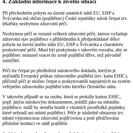
4. Základní informace k životní situaci
Při přechodném pobytu na území ostatních států EU, EHP a
Švýcarska má občan (pojištěnec) České republiky nárok čerpat tzv.
lékařsky nezbytnou zdravotní péči.
Nezbytnou péčí se rozumí veškerá zdravotní péče, kterou vyžaduje
zdravotní stav pojištěnce s přihlédnutím k předpokládané délce
pobytu na území jiného státu EU, EHP a Švýcarska a charakteru
poskytované péče. Musí být poskytnuta v takovém rozsahu, aby se
pojištěnec nemusel vracet do země pojištění dříve, než původně
zamýšlel.
Péči lze čerpat po předložení nárokového dokladu, kterým je
nejčastěji Evropský průkaz zdravotního pojištění (tzv. karta EHIC),
přičemž péči je možno čerpat u poskytovatelů napojených na systém
veřejného zdravotního pojištění toho kterého členského státu.
V takovém případě se na osobu, která se prokáže kartou EHIC,
popř. jiným nárokovým dokumentem, pohlíží jako na místního
pojištěnce, tudíž by neměla hradit z vlastních prostředků poplatky,
které nehradí ani místní pojištěnci. Péče je následně uhrazena tzv.
místní výpomocnou zdravotní pojišťovnou a poté přeúčtována
příslušné instituci ve státě pojištění.