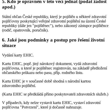
5. Kdo je oprávněn v této věci jednat (podat žádost
apod.)
Státní občan České republiky, který je pojištěn u některé zdravotní
pojišťovny poskytující veřejné zdravotní pojištění na území České
republiky (dále jen "pojištěnec"), nebo zákonný zástupce pojištěnce
(rodič, opatrovník, poručník).
6. Jaké jsou podmínky a postup pro řešení životní
situace
Vydání karty EHIC.
Kartu EHIC, popř. jiný nárokový dokument, vydá zdravotní
pojišťovna, u které je pojištěnec registrován, na základě předložení
občanského průkazu nebo pasu, příp. rodného listu.
Karta EHIC je v současné době shodná s národní kartou
zdravotního pojištění.
(Karta EHIC se předkládá přímo poskytovateli zdravotních služeb.)
V případech, kdy nelze vystavit kartu EHIC, vystaví zdravotní
pojišťovna "Potvrzení", které ji dočasně nahrazuje.