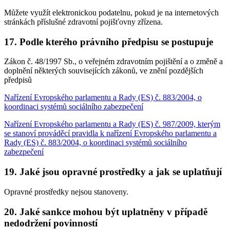
Můžete využít elektronickou podatelnu, pokud je na internetových
stránkách příslušné zdravotní pojišťovny zřízena.
17. Podle kterého právního předpisu se postupuje
Zákon č. 48/1997 Sb., o veřejném zdravotním pojištění a o změně a
doplnění některých souvisejících zákonů, ve znění pozdějších
předpisů
Nařízení Evropského parlamentu a Rady (ES) č. 883/2004, o
koordinaci systémů sociálního zabezpečení
Nařízení Evropského parlamentu a Rady (ES) č. 987/2009, kterým
se stanoví prováděcí pravidla k nařízení Evropského parlamentu a
Rady (ES) č. 883/2004, o koordinaci systémů sociálního
zabezpečení
19. Jaké jsou opravné prostředky a jak se uplatňují
Opravné prostředky nejsou stanoveny.
20. Jaké sankce mohou být uplatněny v případě
nedodržení povinností