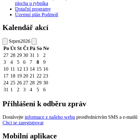
plocha u rybníka
Dotační programy
Územní plán Podmolí
Kalendář akcí
Srpen
2026
Po
Út
St
Čt
Pá
So
Ne
27
28
29
30
31
1
2
3
4
5
6
7
8
9
10
11
12
13
14
15
16
17
18
19
20
21
22
23
24
25
26
27
28
29
30
31
1
2
3
4
5
6
Přihlášení k odběru zpráv
Dostávejte
informace z našeho webu
prostřednictvím SMS a e-mailů
Chci se zaregistrovat
Mobilní aplikace