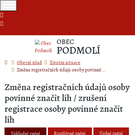
+420515236551
obec@podmoli.cz
OBEC
PODMOLÍ
Úvodní stránka
Obecní úřad
Životní situace
Změna registračních údajů osoby povinné...
Změna registračních údajů osoby
povinné značit líh / zrušení
registrace osoby povinné značit
líh
Rozšířené znění
Úplné znění
Základní znění