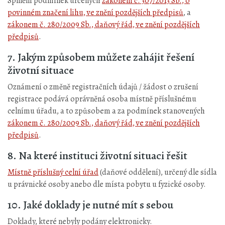
Splnění podmínek určených
zákonem č. 307/2013 Sb., o
povinném značení lihu, ve znění pozdějších předpisů
, a
zákonem č. 280/2009 Sb., daňový řád, ve znění pozdějších
předpisů
.
7. Jakým způsobem můžete zahájit řešení
životní situace
Oznámení o změně registračních údajů / žádost o zrušení
registrace podává oprávněná osoba místně příslušnému
celnímu úřadu, a to způsobem a za podmínek stanovených
zákonem č. 280/2009 Sb., daňový řád, ve znění pozdějších
předpisů
.
8. Na které instituci životní situaci řešit
Místně příslušný celní úřad
(daňové oddělení), určený dle sídla
u právnické osoby anebo dle místa pobytu u fyzické osoby.
10. Jaké doklady je nutné mít s sebou
Doklady, které nebyly podány elektronicky.