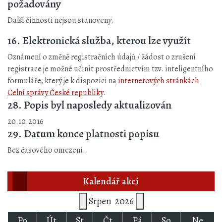
požadovány
Další činnosti nejsou stanoveny.
16. Elektronická služba, kterou lze využít
Oznámení o změně registračních údajů / žádost o zrušení
registrace je možné učinit prostřednictvím tzv. inteligentního
formuláře, který je k dispozici na
internetových stránkách
Celní správy České republiky
.
28. Popis byl naposledy aktualizován
20.10.2016
29. Datum konce platnosti popisu
Bez časového omezení.
Kalendář akcí
Srpen
2026
Po
Út
St
Čt
Pá
So
Ne