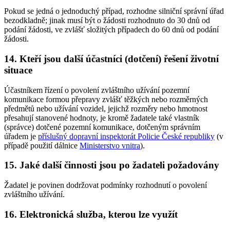
Pokud se jedná o jednoduchý případ, rozhodne silniční správní úřad
bezodkladně; jinak musí být o žádosti rozhodnuto do 30 dnů od
podání žádosti, ve zvlášť složitých případech do 60 dnů od podání
žádosti.
14. Kteří jsou další účastníci (dotčení) řešení životní
situace
Účastníkem řízení o povolení zvláštního užívání pozemní
komunikace formou přepravy zvlášť těžkých nebo rozměrných
předmětů nebo užívání vozidel, jejichž rozměry nebo hmotnost
přesahují stanovené hodnoty, je kromě žadatele také vlastník
(správce) dotčené pozemní komunikace, dotčeným správním
úřadem je
příslušný dopravní inspektorát Policie České republiky
(v
případě použití dálnice
Ministerstvo vnitra
).
15. Jaké další činnosti jsou po žadateli požadovány
Žadatel je povinen dodržovat podmínky rozhodnutí o povolení
zvláštního užívání.
16. Elektronická služba, kterou lze využít