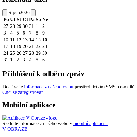
Srpen
2026
Po
Út
St
Čt
Pá
So
Ne
27
28
29
30
31
1
2
3
4
5
6
7
8
9
10
11
12
13
14
15
16
17
18
19
20
21
22
23
24
25
26
27
28
29
30
31
1
2
3
4
5
6
Přihlášení k odběru zpráv
Dostávejte
informace z našeho webu
prostřednictvím SMS a e-mailů
Chci se zaregistrovat
Mobilní aplikace
Sledujte informace z našeho webu v
mobilní aplikaci –
V OBRAZE.