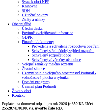
Svazek obcí NPP
Knihovna
SDH
Užitečné odkazy
Ztráty a nálezy
Obecní úřad
Úřední deska
Povinně zveřejňované informace
GDPR
Finanční dokumenty
Provedená a schválená rozpočtová opatření
Schválený střednědobý výhled rozpočtu
Schválený rozpočet obce
Schválený závěrečný účet obce
Veřejné zakázky malého rozsahu
Životní situace
Územní studie veřejného prostranství Podmolí -
volnočasová plocha u rybníka
Dotační programy
Územní plán Podmolí
Život v obci
Kontakt
Poplatek za domovní odpad pro rok 2026 je 6
50 Kč. Účet
25528741/0100, v.s. uveďte číslo RD.