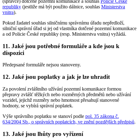
(správce) dotčené pozemní komunikace a souhlas
Policie České
republiky
(jestliže má být použito dálnice, souhlas
Ministerstva
vnitra
).
Pokud žadatel souhlas silničnímu správnímu úřadu nepředloží,
silniční správní úřad si jej od vlastníka dotčené pozemní komunikace
a od Policie České republiky (resp. Ministerstva vnitra) vyžádá.
11. Jaké jsou potřebné formuláře a kde jsou k
dispozici
Předepsané formuláře nejsou stanoveny.
12. Jaké jsou poplatky a jak je lze uhradit
Za povolení zvláštního užívání pozemní komunikace formou
přepravy zvlášť těžkých nebo rozměrných předmětů nebo užívání
vozidel, jejichž rozměry nebo hmotnost přesahují stanovené
hodnoty, se vybírá správní poplatek.
Výše správního poplatku se stanoví podle
pol. 35 zákona č.
634/2004 Sb., o správních poplatcích, ve znění pozdějších předpisů
.
13. Jaké jsou lhůty pro vyřízení