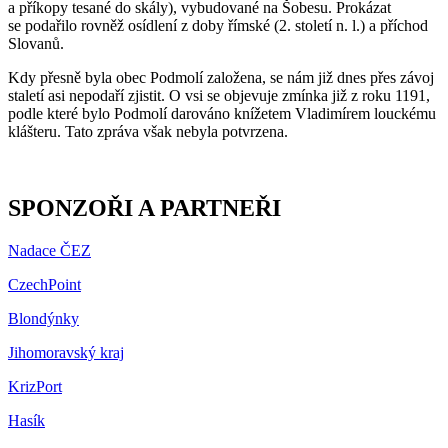
a příkopy tesané do skály), vybudované na Šobesu. Prokázat
se podařilo rovněž osídlení z doby římské (2. století n. l.) a příchod
Slovanů.
Kdy přesně byla obec Podmolí založena, se nám již dnes přes závoj
staletí asi nepodaří zjistit. O vsi se objevuje zmínka již z roku 1191,
podle které bylo Podmolí darováno knížetem Vladimírem louckému
klášteru. Tato zpráva však nebyla potvrzena.
SPONZOŘI A PARTNEŘI
Nadace ČEZ
CzechPoint
Blondýnky
Jihomoravský kraj
KrizPort
Hasík