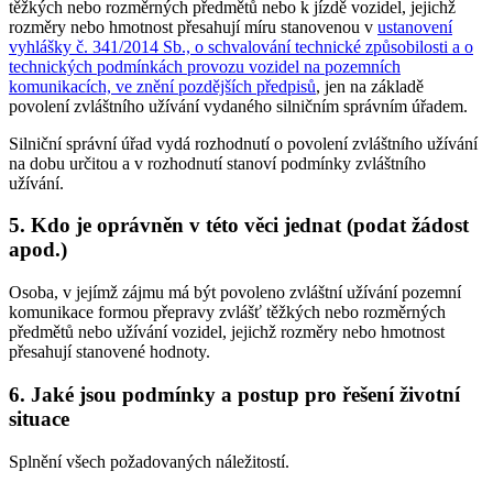
těžkých nebo rozměrných předmětů nebo k jízdě vozidel, jejichž
rozměry nebo hmotnost přesahují míru stanovenou v
ustanovení
vyhlášky č. 341/2014 Sb., o schvalování technické způsobilosti a o
technických podmínkách provozu vozidel na pozemních
komunikacích, ve znění pozdějších předpisů
, jen na základě
povolení zvláštního užívání vydaného silničním správním úřadem.
Silniční správní úřad vydá rozhodnutí o povolení zvláštního užívání
na dobu určitou a v rozhodnutí stanoví podmínky zvláštního
užívání.
5. Kdo je oprávněn v této věci jednat (podat žádost
apod.)
Osoba, v jejímž zájmu má být povoleno zvláštní užívání pozemní
komunikace formou přepravy zvlášť těžkých nebo rozměrných
předmětů nebo užívání vozidel, jejichž rozměry nebo hmotnost
přesahují stanovené hodnoty.
6. Jaké jsou podmínky a postup pro řešení životní
situace
Splnění všech požadovaných náležitostí.