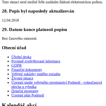
Tuto situaci není možné řešit zasláním žádosti elektronickou poštou.
28. Popis byl naposledy aktualizován
12.04.2018
29. Datum konce platnosti popisu
Bez časového omezení.
Obecní úřad
Úřední deska
Povinně zveřejňované informace
GDPR
Finanční dokumenty
Veřejné zakázky malého rozsahu
Životní situace
Územní studie veřejného prostranství Podmolí - volnočasová
plocha u rybníka
Dotační programy
Územní plán Podmolí
Kalendář akcí