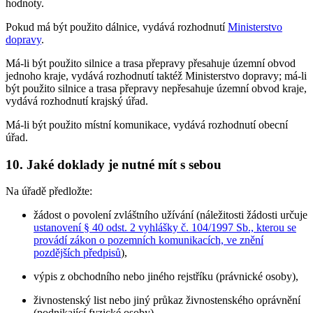
hodnoty.
Pokud má být použito dálnice, vydává rozhodnutí
Ministerstvo
dopravy
.
Má-li být použito silnice a trasa přepravy přesahuje územní obvod
jednoho kraje, vydává rozhodnutí taktéž Ministerstvo dopravy; má-li
být použito silnice a trasa přepravy nepřesahuje územní obvod kraje,
vydává rozhodnutí krajský úřad.
Má-li být použito místní komunikace, vydává rozhodnutí obecní
úřad.
10. Jaké doklady je nutné mít s sebou
Na úřadě předložte:
žádost o povolení zvláštního užívání (náležitosti žádosti určuje
ustanovení § 40 odst. 2 vyhlášky č. 104/1997 Sb., kterou se
provádí zákon o pozemních komunikacích, ve znění
pozdějších předpisů
),
výpis z obchodního nebo jiného rejstříku (právnické osoby),
živnostenský list nebo jiný průkaz živnostenského oprávnění
(podnikající fyzické osoby).