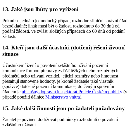
13. Jaké jsou lhůty pro vyřízení
Pokud se jedná o jednoduchý případ, rozhodne silniční správní úřad
bezodkladně; jinak musí být o žádosti rozhodnuto do 30 dnů od
podání žádosti, ve zvlášť složitých případech do 60 dnů od podání
žádosti.
14. Kteří jsou další účastníci (dotčení) řešení životní
situace
Účastníkem řízení o povolení zvláštního užívání pozemní
komunikace formou přepravy zvlášť těžkých nebo rozměrných
předmětů nebo užívání vozidel, jejichž rozměry nebo hmotnost
přesahují stanovené hodnoty, je kromě žadatele také vlastník
(správce) dotčené pozemní komunikace, dotčeným správním
úřadem je
příslušný dopravní inspektorát Policie České republiky
(v
případě použití dálnice
Ministerstvo vnitra
).
15. Jaké další činnosti jsou po žadateli požadovány
Žadatel je povinen dodržovat podmínky rozhodnutí o povolení
zvláštního užívání.