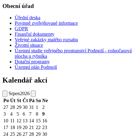
Obecní úřad
Úřední deska
Povinně zveřejňované informace
GDPR
Finanční dokumenty
Veřejné zakázky malého rozsahu
Životní situace
Územní studie veřejného prostranství Podmolí - volnočasová
plocha u rybníka
Dotační programy
Územní plán Podmolí
Kalendář akcí
Srpen
2026
Po
Út
St
Čt
Pá
So
Ne
27
28
29
30
31
1
2
3
4
5
6
7
8
9
10
11
12
13
14
15
16
17
18
19
20
21
22
23
24
25
26
27
28
29
30