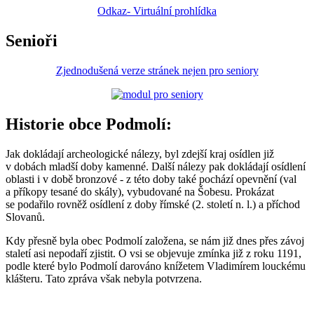
Odkaz- Virtuální prohlídka
Senioři
Zjednodušená verze stránek nejen pro seniory
Historie obce Podmolí:
Jak dokládají archeologické nálezy, byl zdejší kraj osídlen již
v dobách mladší doby kamenné. Další nálezy pak dokládají osídlení
oblasti i v době bronzové - z této doby také pochází opevnění (val
a příkopy tesané do skály), vybudované na Šobesu. Prokázat
se podařilo rovněž osídlení z doby římské (2. století n. l.) a příchod
Slovanů.
Kdy přesně byla obec Podmolí založena, se nám již dnes přes závoj
staletí asi nepodaří zjistit. O vsi se objevuje zmínka již z roku 1191,
podle které bylo Podmolí darováno knížetem Vladimírem louckému
klášteru. Tato zpráva však nebyla potvrzena.