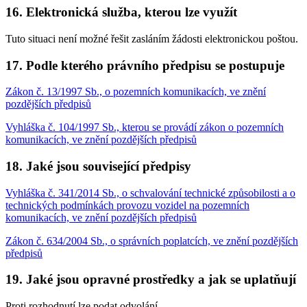
16. Elektronická služba, kterou lze využít
Tuto situaci není možné řešit zasláním žádosti elektronickou poštou.
17. Podle kterého právního předpisu se postupuje
Zákon č. 13/1997 Sb., o pozemních komunikacích, ve znění
pozdějších předpisů
Vyhláška č. 104/1997 Sb., kterou se provádí zákon o pozemních
komunikacích, ve znění pozdějších předpisů
18. Jaké jsou související předpisy
Vyhláška č. 341/2014 Sb., o schvalování technické způsobilosti a o
technických podmínkách provozu vozidel na pozemních
komunikacích, ve znění pozdějších předpisů
Zákon č. 634/2004 Sb., o správních poplatcích, ve znění pozdějších
předpisů
19. Jaké jsou opravné prostředky a jak se uplatňují
Proti rozhodnutí lze podat odvolání.