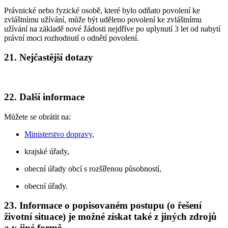
Právnické nebo fyzické osobě, které bylo odňato povolení ke
zvláštnímu užívání, může být uděleno povolení ke zvláštnímu
užívání na základě nové žádosti nejdříve po uplynutí 3 let od nabytí
právní moci rozhodnutí o odnětí povolení.
21. Nejčastější dotazy
22. Další informace
Můžete se obrátit na:
Ministerstvo dopravy
,
krajské úřady,
obecní úřady obcí s rozšířenou působností,
obecní úřady.
23. Informace o popisovaném postupu (o řešení
životní situace) je možné získat také z jiných zdrojů
a v jiné formě