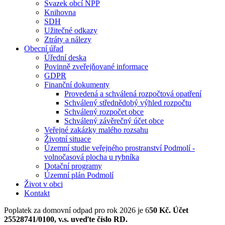
Svazek obcí NPP
Knihovna
SDH
Užitečné odkazy
Ztráty a nálezy
Obecní úřad
Úřední deska
Povinně zveřejňované informace
GDPR
Finanční dokumenty
Provedená a schválená rozpočtová opatření
Schválený střednědobý výhled rozpočtu
Schválený rozpočet obce
Schválený závěrečný účet obce
Veřejné zakázky malého rozsahu
Životní situace
Územní studie veřejného prostranství Podmolí -
volnočasová plocha u rybníka
Dotační programy
Územní plán Podmolí
Život v obci
Kontakt
Poplatek za domovní odpad pro rok 2026 je 6
50 Kč. Účet
25528741/0100, v.s. uveďte číslo RD.