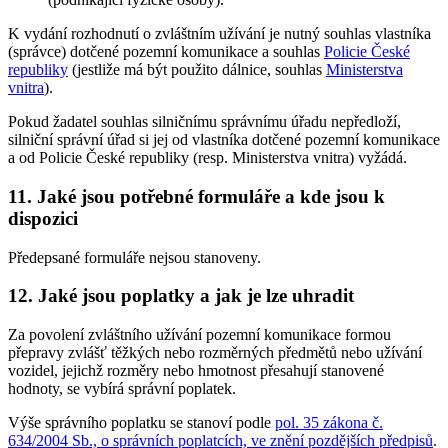
K vydání rozhodnutí o zvláštním užívání je nutný souhlas vlastníka
(správce) dotčené pozemní komunikace a souhlas
Policie České
republiky
(jestliže má být použito dálnice, souhlas
Ministerstva
vnitra
).
Pokud žadatel souhlas silničnímu správnímu úřadu nepředloží,
silniční správní úřad si jej od vlastníka dotčené pozemní komunikace
a od Policie České republiky (resp. Ministerstva vnitra) vyžádá.
11. Jaké jsou potřebné formuláře a kde jsou k
dispozici
Předepsané formuláře nejsou stanoveny.
12. Jaké jsou poplatky a jak je lze uhradit
Za povolení zvláštního užívání pozemní komunikace formou
přepravy zvlášť těžkých nebo rozměrných předmětů nebo užívání
vozidel, jejichž rozměry nebo hmotnost přesahují stanovené
hodnoty, se vybírá správní poplatek.
Výše správního poplatku se stanoví podle
pol. 35 zákona č.
634/2004 Sb., o správních poplatcích, ve znění pozdějších předpisů
.