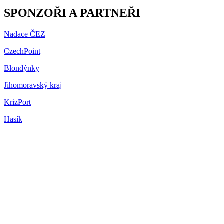
SPONZOŘI A PARTNEŘI
Nadace ČEZ
CzechPoint
Blondýnky
Jihomoravský kraj
KrizPort
Hasík