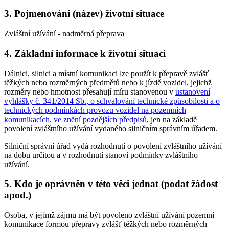
3. Pojmenování (název) životní situace
Zvláštní užívání - nadměrná přeprava
4. Základní informace k životní situaci
Dálnici, silnici a místní komunikaci lze použít k přepravě zvlášť
těžkých nebo rozměrných předmětů nebo k jízdě vozidel, jejichž
rozměry nebo hmotnost přesahují míru stanovenou v
ustanovení
vyhlášky č. 341/2014 Sb., o schvalování technické způsobilosti a o
technických podmínkách provozu vozidel na pozemních
komunikacích, ve znění pozdějších předpisů
, jen na základě
povolení zvláštního užívání vydaného silničním správním úřadem.
Silniční správní úřad vydá rozhodnutí o povolení zvláštního užívání
na dobu určitou a v rozhodnutí stanoví podmínky zvláštního
užívání.
5. Kdo je oprávněn v této věci jednat (podat žádost
apod.)
Osoba, v jejímž zájmu má být povoleno zvláštní užívání pozemní
komunikace formou přepravy zvlášť těžkých nebo rozměrných